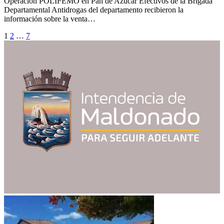
Operación POLIFEMO en Pan de Azúcar Efectivos de la Brigada
Departamental Antidrogas del departamento recibieron la
información sobre la venta…
Paginación
1
2
…
7
de
entradas