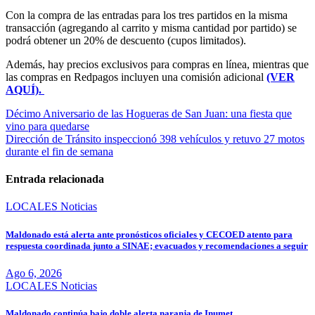
Con la compra de las entradas para los tres partidos en la misma
transacción (agregando al carrito y misma cantidad por partido) se
podrá obtener un 20% de descuento (cupos limitados).
Además, hay precios exclusivos para compras en línea, mientras que
las compras en Redpagos incluyen una comisión adicional
(VER
AQUÍ).
Navegación
Décimo Aniversario de las Hogueras de San Juan: una fiesta que
vino para quedarse
de
Dirección de Tránsito inspeccionó 398 vehículos y retuvo 27 motos
entradas
durante el fin de semana
Entrada relacionada
LOCALES
Noticias
Maldonado está alerta ante pronósticos oficiales y CECOED atento para
respuesta coordinada junto a SINAE; evacuados y recomendaciones a seguir
Ago 6, 2026
LOCALES
Noticias
Maldonado continúa bajo doble alerta naranja de Inumet