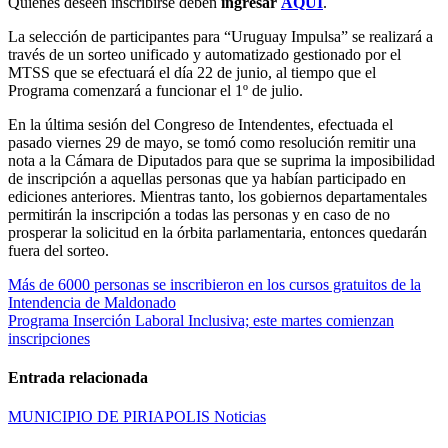
Quienes deseen inscribirse deben
ingresar
AQUÍ
.
La selección de participantes para “Uruguay Impulsa” se realizará a
través de un sorteo unificado y automatizado gestionado por el
MTSS que se efectuará el día 22 de junio, al tiempo que el
Programa comenzará a funcionar el 1º de julio.
En la última sesión del Congreso de Intendentes, efectuada el
pasado viernes 29 de mayo, se tomó como resolución remitir una
nota a la Cámara de Diputados para que se suprima la imposibilidad
de inscripción a aquellas personas que ya habían participado en
ediciones anteriores. Mientras tanto, los gobiernos departamentales
permitirán la inscripción a todas las personas y en caso de no
prosperar la solicitud en la órbita parlamentaria, entonces quedarán
fuera del sorteo.
Navegación
Más de 6000 personas se inscribieron en los cursos gratuitos de la
Intendencia de Maldonado
de
Programa Inserción Laboral Inclusiva; este martes comienzan
entradas
inscripciones
Entrada relacionada
MUNICIPIO DE PIRIAPOLIS
Noticias