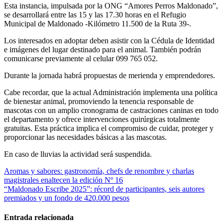
Esta instancia, impulsada por la ONG “Amores Perros Maldonado”,
se desarrollará entre las 15 y las 17.30 horas en el Refugio
Municipal de Maldonado -Kilómetro 11.500 de la Ruta 39-.
Los interesados en adoptar deben asistir con la Cédula de Identidad
e imágenes del lugar destinado para el animal. También podrán
comunicarse previamente al celular 099 765 052.
Durante la jornada habrá propuestas de merienda y emprendedores.
Cabe recordar, que la actual Administración implementa una política
de bienestar animal, promoviendo la tenencia responsable de
mascotas con un amplio cronograma de castraciones caninas en todo
el departamento y ofrece intervenciones quirúrgicas totalmente
gratuitas. Esta práctica implica el compromiso de cuidar, proteger y
proporcionar las necesidades básicas a las mascotas.
En caso de lluvias la actividad será suspendida.
Navegación
Aromas y sabores: gastronomía, chefs de renombre y charlas
magistrales enaltecen la edición Nº 16
de
“Maldonado Escribe 2025”: récord de participantes, seis autores
entradas
premiados y un fondo de 420.000 pesos
Entrada relacionada