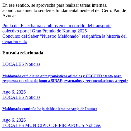
En ese sentido, se aprovecha para realizar tareas internas,
acondicionamiento senderos fundamentalmente el del Cerro Pan de
Azúcar.
Navegación
Punta del Este: habrá cambios en el recorrido del transporte
colectivo por el Gran Premio de Karting 2025
de
Concurso del Saber “Nuestro Maldonado” resignifica la historia del
entradas
departamento
Entrada relacionada
LOCALES
Noticias
Maldonado está alerta ante pronósticos oficiales y CECOED atento para
respuesta coordinada junto a SINAE; evacuados y recomendaciones a seguir
Ago 6, 2026
LOCALES
Noticias
Maldonado continúa bajo doble alerta naranja de Inumet
Ago 6, 2026
LOCALES
MUNICIPIO DE PIRIAPOLIS
Noticias