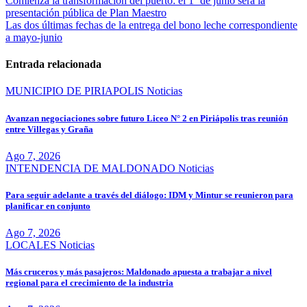
Navegación
Comienza la transformación del puerto: el 1º de junio será la
presentación pública de Plan Maestro
de
Las dos últimas fechas de la entrega del bono leche correspondiente
entradas
a mayo-junio
Entrada relacionada
MUNICIPIO DE PIRIAPOLIS
Noticias
Avanzan negociaciones sobre futuro Liceo N° 2 en Piriápolis tras reunión
entre Villegas y Graña
Ago 7, 2026
INTENDENCIA DE MALDONADO
Noticias
Para seguir adelante a través del diálogo: IDM y Mintur se reunieron para
planificar en conjunto
Ago 7, 2026
LOCALES
Noticias
Más cruceros y más pasajeros: Maldonado apuesta a trabajar a nivel
regional para el crecimiento de la industria