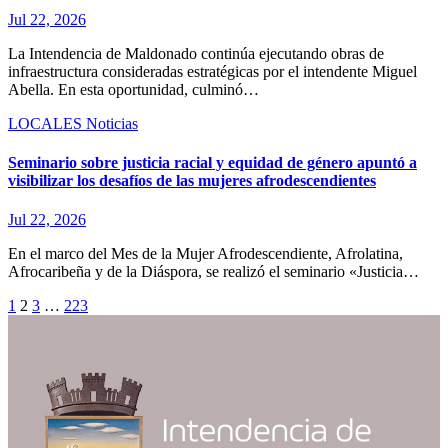
Jul 22, 2026
La Intendencia de Maldonado continúa ejecutando obras de
infraestructura consideradas estratégicas por el intendente Miguel
Abella. En esta oportunidad, culminó…
LOCALES
Noticias
Seminario sobre justicia racial y equidad de género apuntó a
visibilizar los desafíos de las mujeres afrodescendientes
Jul 22, 2026
En el marco del Mes de la Mujer Afrodescendiente, Afrolatina,
Afrocaribeña y de la Diáspora, se realizó el seminario «Justicia…
Paginación
1
2
3
…
223
de
entradas