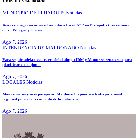
entradas
Entrada relacionada
MUNICIPIO DE PIRIAPOLIS
Noticias
Avanzan negociaciones sobre futuro Liceo N° 2 en Piriápolis tras reunión
entre Villegas y Graña
Ago 7, 2026
INTENDENCIA DE MALDONADO
Noticias
Para seguir adelante a través del diálogo: IDM y Mintur se reunieron para
planificar en conjunto
Ago 7, 2026
LOCALES
Noticias
Más cruceros y más pasajeros: Maldonado apuesta a trabajar a nivel
regional para el crecimiento de la industria
Ago 7, 2026