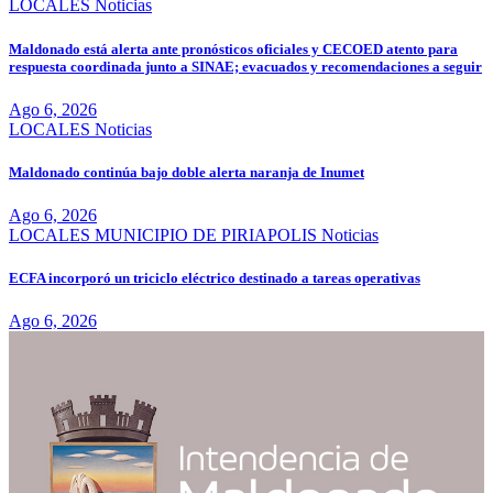
LOCALES
Noticias
Maldonado está alerta ante pronósticos oficiales y CECOED atento para
respuesta coordinada junto a SINAE; evacuados y recomendaciones a seguir
Ago 6, 2026
LOCALES
Noticias
Maldonado continúa bajo doble alerta naranja de Inumet
Ago 6, 2026
LOCALES
MUNICIPIO DE PIRIAPOLIS
Noticias
ECFA incorporó un triciclo eléctrico destinado a tareas operativas
Ago 6, 2026