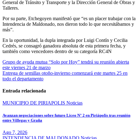
General de Tránsito y Transporte y la Dirección General de Obras y
Talleres.
Por su parte, Etchegoyen manifestó que “es un placer trabajar con la
Intendencia de Maldonado, nos dieron todo lo que necesitábamos y
más”.
En la oportunidad, la dupla integrada por Luigi Contín y Cecilia
Cedrés, se consagró ganadora absoluta de esta primera fecha, y
también como vencedores dentro de su categoría RC4N
Navegación
Grupo de ayuda mutua “Solo por Hoy” tendrá su reunión abierta
este viernes 21 de marzo
de
Entrega de semillas otoño-invierno comenzará este martes 25 en
entradas
todo el departamento
Entrada relacionada
MUNICIPIO DE PIRIAPOLIS
Noticias
Avanzan negociaciones sobre futuro Liceo N° 2 en Piriápolis tras reunión
entre Villegas y Graña
Ago 7, 2026
INTENDENCIA DE MALDONADO
Noticias