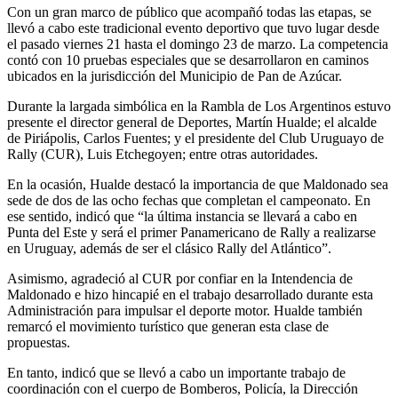
Con un gran marco de público que acompañó todas las etapas, se
llevó a cabo este tradicional evento deportivo que tuvo lugar desde
el pasado viernes 21 hasta el domingo 23 de marzo. La competencia
contó con 10 pruebas especiales que se desarrollaron en caminos
ubicados en la jurisdicción del Municipio de Pan de Azúcar.
Durante la largada simbólica en la Rambla de Los Argentinos estuvo
presente el director general de Deportes, Martín Hualde; el alcalde
de Piriápolis, Carlos Fuentes; y el presidente del Club Uruguayo de
Rally (CUR), Luis Etchegoyen; entre otras autoridades.
En la ocasión, Hualde destacó la importancia de que Maldonado sea
sede de dos de las ocho fechas que completan el campeonato. En
ese sentido, indicó que “la última instancia se llevará a cabo en
Punta del Este y será el primer Panamericano de Rally a realizarse
en Uruguay, además de ser el clásico Rally del Atlántico”.
Asimismo, agradeció al CUR por confiar en la Intendencia de
Maldonado e hizo hincapié en el trabajo desarrollado durante esta
Administración para impulsar el deporte motor. Hualde también
remarcó el movimiento turístico que generan esta clase de
propuestas.
En tanto, indicó que se llevó a cabo un importante trabajo de
coordinación con el cuerpo de Bomberos, Policía, la Dirección