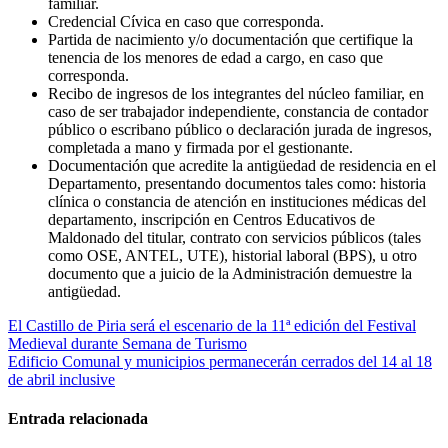
familiar.
Credencial Cívica en caso que corresponda.
Partida de nacimiento y/o documentación que certifique la
tenencia de los menores de edad a cargo, en caso que
corresponda.
Recibo de ingresos de los integrantes del núcleo familiar, en
caso de ser trabajador independiente, constancia de contador
público o escribano público o declaración jurada de ingresos,
completada a mano y firmada por el gestionante.
Documentación que acredite la antigüedad de residencia en el
Departamento, presentando documentos tales como: historia
clínica o constancia de atención en instituciones médicas del
departamento, inscripción en Centros Educativos de
Maldonado del titular, contrato con servicios públicos (tales
como OSE, ANTEL, UTE), historial laboral (BPS), u otro
documento que a juicio de la Administración demuestre la
antigüedad.
Navegación
El Castillo de Piria será el escenario de la 11ª edición del Festival
Medieval durante Semana de Turismo
de
Edificio Comunal y municipios permanecerán cerrados del 14 al 18
entradas
de abril inclusive
Entrada relacionada